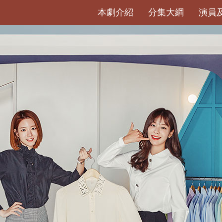
本劇介紹
分集大綱
演員