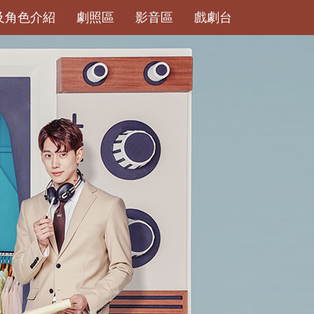
及角色介紹
劇照區
影音區
戲劇台